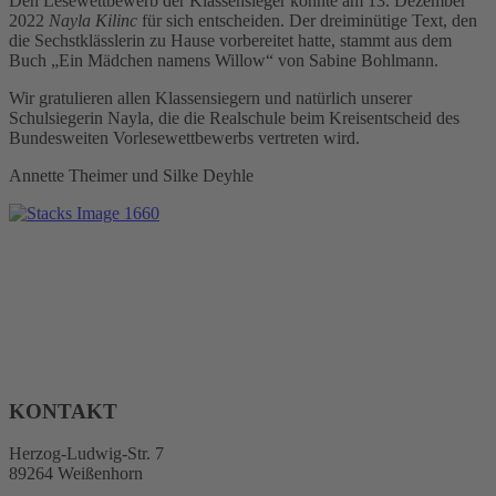
Den Lesewettbewerb der Klassensieger konnte am 13. Dezember
2022
Nayla Kilinc
für sich entscheiden. Der dreiminütige Text, den
die Sechstklässlerin zu Hause vorbereitet hatte, stammt aus dem
Buch „Ein Mädchen namens Willow“ von Sabine Bohlmann.
Wir gratulieren allen Klassensiegern und natürlich unserer
Schulsiegerin Nayla, die die Realschule beim Kreisentscheid des
Bundesweiten Vorlesewettbewerbs vertreten wird.
Annette Theimer und Silke Deyhle
KONTAKT
Herzog-Ludwig-Str. 7
89264 Weißenhorn